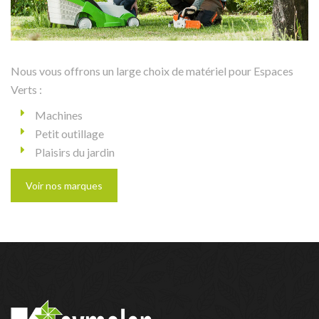
Nous vous offrons un large choix de matériel pour Espaces
Verts :
Machines
Petit outillage
Plaisirs du jardin
Voir nos marques