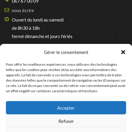
067 67 00 09
nous écrire
Ouvert du lundi au samedi
de 8h30 à 18h
fermé dimanche et jours fériés
Suivez-nous sur Facebook
Gérer le consentement
Pour offrir les meilleures expériences, nous utilisons des technologies
telles que les cookies pour stocker et/ou accéder aux informations des
appareils. Le fait de consentir à ces technologies nous permettra de traiter
des données telles que le comportement de navigation ou les ID uniques sur
ce site. Le fait de ne pas consentir ou de retirer son consentement peut avoir
un effet négatif sur certaines caractéristiques et fonctions.
Accepter
Refuser
Mentions Légales
-
Charte de protection des données
-