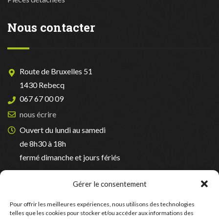
Nous contacter
Route de Bruxelles 51
1430 Rebecq
067 67 00 09
nous écrire
Ouvert du lundi au samedi
de 8h30 à 18h
fermé dimanche et jours fériés
Suivez-nous sur Facebook
Gérer le consentement
Pour offrir les meilleures expériences, nous utilisons des technologies
telles que les cookies pour stocker et/ou accéder aux informations des