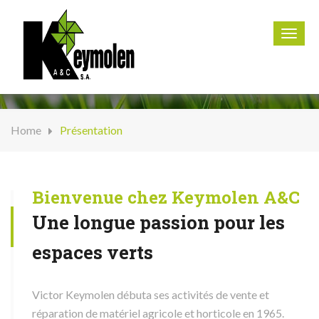
067 67 00 09
Toggl
navig
Home
Présentation
Bienvenue chez Keymolen A&C
Une longue passion pour les
espaces verts
Victor Keymolen débuta ses activités de vente et
réparation de matériel agricole et horticole en 1965.