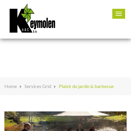
067 67 00 09
Toggl
navig
Plaisir du jardin &
barbecue
Home
Services Grid
Plaisir du jardin & barbecue